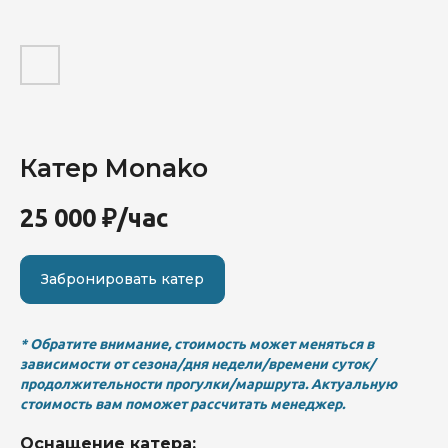
Мероприятия
Блог
Катер Monako
Контакты
Забронировать судно
Катера
25 000
₽/час
Яхты
Акции
Забронировать катер
* Обратите внимание, стоимость может меняться в
зависимости от сезона/дня недели/времени суток/
продолжительности прогулки/маршрута. Актуальную
стоимость вам поможет рассчитать менеджер.
Оснащение катера: