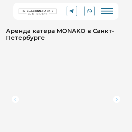
Аренда катера MONAKO в Санкт-
Петербурге
YACHT
Рейтинг 5.0 ⭐
TO
TRIP
Организации в Яндексе
Аренда катера или яхты
в Санкт-Петербурге