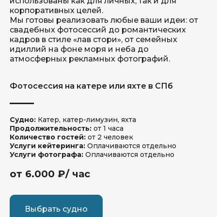
использованы как для личных, так и для
корпоративных целей.
Мы готовы реализовать любые ваши идеи: от
свадебных фотосессий до романтических
кадров в стиле «лав стори», от семейных
идиллий на фоне моря и неба до
атмосферных рекламных фотографий.
Мероприятия
Блог
Контакты
Забронировать судно
Фотосессия на катере или яхте в СПб
Катера
Яхты
Акции
Судно:
Катер, катер-лимузин, яхта
Продолжительность:
от 1 часа
Количество гостей:
от 2 человек
Услуги кейтеринга:
Оплачиваются отдельно
Услуги фотографа:
Оплачиваются отдельно
от 6.000 ₽/ час
Выбрать судно