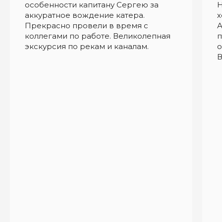
особенности капитану Сергею за
Н
аккуратное вождение катера.
х
Прекрасно провели в время с
А
коллегами по работе. Великолепная
п
экскурсия по рекам и каналам.
о
В