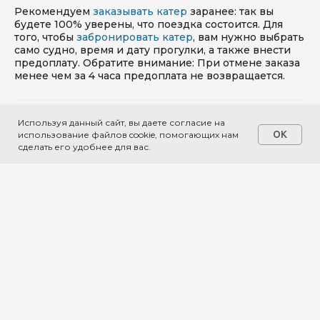
Рекомендуем
заказывать катер
заранее: так вы
будете 100% уверены, что поездка состоится. Для
того, чтобы
забронировать катер
, вам нужно выбрать
само судно, время и дату прогулки, а также внести
предоплату. Обратите внимание: При отмене заказа
менее чем за 4 часа предоплата не возвращается.
По каким маршрутам доступны
Используя данный сайт, вы даете согласие на
прогулки?
OK
использование файлов cookie, помогающих нам
сделать его удобнее для вас.
Что можно брать на борт катера или
яхты, а что нельзя?
Можно ли брать с собой детей?
Можно ли брать животных на катер или
яхту?
Можно ли брать алкоголь и продукты
на катер или яхту?