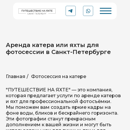
Аренда катера или яхты для
фотосессии в Санкт-Петербурге
Главная
/
Фотосессия на катере
YACHT
Рейтинг 5.0 ⭐
TO
TRIP
Организации в Яндексе
"ПУТЕШЕСТВИЕ НА ЯХТЕ" — это компания,
которая предлагает услуги по аренде катеров
Аренда катера или яхты
и яхт для профессиональной фотосъёмки.
в Санкт-Петербурге
Мы поможем вам создать яркие кадры на
фоне воды, бликов и бескрайнего горизонта.
Эти фотографии станут прекрасным
дополнением к вашей жизни и могут быть