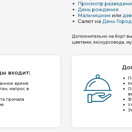
Просмотр разведени
День рождения
Мальчишник
или
дев
Салют на
День Город
Дополнительно на борт вы
цветами, экскурсовода, м
До
ды входит:
П
занное время
К
тан, матрос в
О
в
та причала
Ф
ия
У
Э