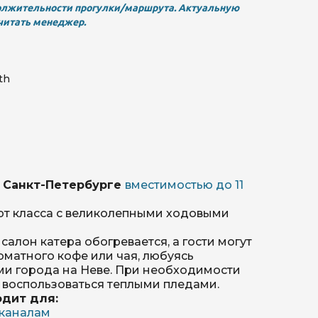
олжительности прогулки/маршрута. Актуальную
читать менеджер.
th
с 10:00-
64) 555-21-
 Санкт-Петербурге
вместимостью до 11
рт класса с великолепными ходовыми
салон катера обогревается, а гости могут
оматного кофе или чая, любуясь
и города на Неве. При необходимости
 воспользоваться теплыми пледами.
одит для:
 каналам