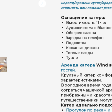
недели/времени суток/прод
стоимость вам поможет расс
Главная
Оснащение катера:
Вместимость: 11 чел
Аудиосистема с Bluetoo
Обогрев салона
Режим работы: 
Зарядка на телефон
22:00
+7 (9
Подсветка
Кожаные диваны
95
Теплые пледы
Туалет
Аренда катера
Wind в
гостей.
Круизный катер комфо
характеристиками.
В холодное время года 
согреться чашечкой ар
прибрежными красотам
путешественники могут
Катер идеально подх
Прогулок по рекам и