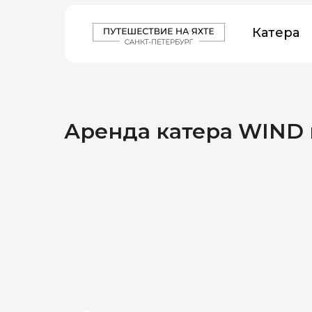
Катера
Аренда катера WIND 
YACHT
TO
T