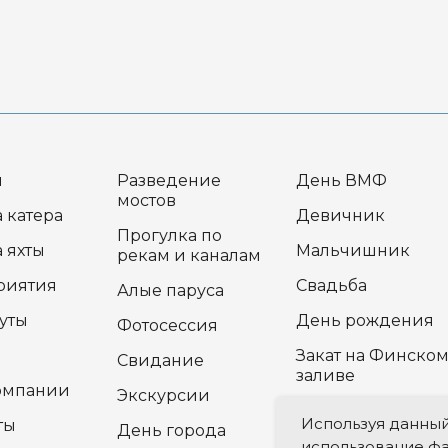
я
Разведение
День ВМФ
мостов
 катера
Девичник
Прогулка по
 яхты
Мальчишник
рекам и каналам
риятия
Свадьба
Алые паруса
уты
День рождения
Фотосессия
Закат на Финско
Свидание
заливе
омпании
Экскурсии
Прогулка в
Используя данный 
ты
День города
Петергоф
использование фа