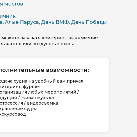
я мостов
ичник
а
,
Алые Паруса
,
День ВМФ
,
День Победы
 можете заказать кейтеринг, оформление
узыкантов или воздушные шары.
полнительные возможности:
одача судна на удобный вам причал
ейтеринг, фуршет
рганизация любых мероприятий /
едущий / живая музыка
отосессия / видеосъемка
крашение судна
кскурсовод