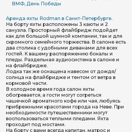
ВМФ
,
День Победы
Аренда яхты Rodman в Санкт-Петербурге
.
На борту яхты расположены 3 каюты и 2
санузла. Просторный флайбридж подойдет
как для большой шумной компании, так и для
скромного семейного торжества. В салоне есть
два столика с удобными диванами для всех
гостей. К вашему распоряжению бокалы и
пледы. Раздельная аудиосистема в салоне и
на флайбридже.
Лодка так же оснащена навесом от дождя/
солнца на флайбридже и тентом от ветра в
кормовой части.
В холодное время года салон яхты
обогревается, а гости могут согреться
чашечкой ароматного кофе или чая, любуясь
прибрежными красотами города на Неве. При
необходимости путешественники могут
воспользоваться теплыми пледами. Яхта
проходит под мостами.
На борту с вами всегда капитан, матрос и