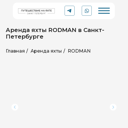
Аренда яхты RODMAN в Санкт-
Петербурге
Главная
/
Аренда яхты
/
RODMAN
YACHT
Рейтинг 5.0 ⭐
TO
TRIP
Организации в Яндексе
Аренда катера или яхты
в Санкт-Петербурге