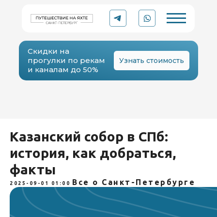
Скидки на
прогулки по рекам
Узнать стоимость
и каналам до 50%
YACHT
Рейтинг 5.0 ⭐
Казанский собор в СПб:
TO
TRIP
Организации в Яндексе
история, как добраться,
факты
Аренда катера или яхты
в Санкт-Петербурге
Все о Санкт-Петербурге
2025-09-01 01:00