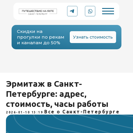
Скидки на
прогулки по рекам
Узнать стоимость
и каналам до 50%
YACHT
Рейтинг 5.0 ⭐
Эрмитаж в Санкт-
TO
TRIP
Организации в Яндексе
Петербурге: адрес,
стоимость, часы работы
Аренда катера или яхты
в Санкт-Петербурге
Все о Санкт-Петербурге
2026-01-10 13:19