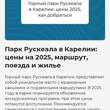
Мероприятия
Блог
Контакты
Забронировать судно
Парк Рускеала в Карелии:
Катера
Яхты
цены на 2025, маршрут,
Акции
поезда и жилье
Горный парк Рускеала в Карелии представляет
собой уникальное место с мраморным
каньоном и подземными маршрутами. В 2025
году в парке планируется обновление
экскурсионных программ, при этом цены
останутся доступными. Рекомендуется
ознакомиться с расписанием поездов, узнать,