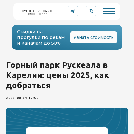
Скидки на
прогулки по рекам
Узнать стоимость
и каналам до 50%
Горный парк Рускеала в
Карелии: цены 2025, как
YACHT
Рейтинг 5.0 ⭐
добраться
TO
TRIP
Организации в Яндексе
2025-08-31 19:50
Аренда катера или яхты
в Санкт-Петербурге