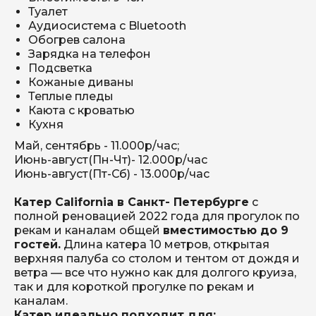
Туалет
Аудиосистема с Bluetooth
Обогрев салона
Зарядка на телефон
Подсветка
Кожаные диваны
Теплые пледы
Каюта с кроватью
Кухня
Май, сентябрь - 11.000р/час;
Июнь-август(Пн-Чт)- 12.000р/час
Июнь-август(Пт-Сб) - 13.000р/час
Катер California в Санкт- Петербурге
с
полной реновацией 2022 года для прогулок по
рекам и каналам общей
вместимостью до 9
гостей.
Длина катера 10 метров, открытая
верхняя палуба со столом и тентом от дождя и
ветра — все что нужно как для долгого круиза,
так и для короткой прогулке по рекам и
каналам.
Катер идеально подходит для: