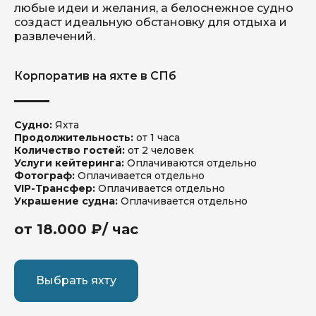
любые идеи и желания, а белоснежное судно
создаст идеальную обстановку для отдыха и
развлечений.
Корпоратив на яхте в СПб
Мероприятия
Блог
Контакты
Забронировать судно
Судно:
Яхта
Продолжительность:
от 1 часа
Катера
Количество гостей:
от 2 человек
Яхты
Акции
Услуги кейтеринга:
Оплачиваются отдельно
Фотограф:
Оплачивается отдельно
VIP-Трансфер:
Оплачивается отдельно
Украшение судна:
Оплачивается отдельно
от 18.000 ₽/ час
Выбрать яхту