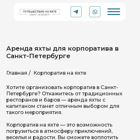
Аренда яхты для корпоратива в
Санкт-Петербурге
Главная
/
Корпоратив на яхте
YACHT
Рейтинг 5.0 ⭐
Хотите организовать корпоратив в Санкт-
TO
TRIP
Организации в Яндексе
Петербурге? Откажитесь от традиционных
ресторанов и баров — аренда яхты с
капитаном станет отличным выбором для
Аренда катера или яхты
такого мероприятия.
в Санкт-Петербурге
Корпоратив на яхте — это возможность
погрузиться в атмосферу приключений,
веселья и радости. Вы сможете воплотить