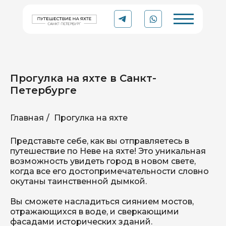
Прогулка на яхте в Санкт-
Петербурге
Главная
/
Прогулка на яхте
YACHT
Рейтинг 5.0 ⭐
Представьте себе, как вы отправляетесь в
TO
TRIP
Организации в Яндексе
путешествие по Неве на яхте! Это уникальная
возможность увидеть город в новом свете,
когда все его достопримечательности словно
Аренда катера или яхты
окутаны таинственной дымкой.
в Санкт-Петербурге
Вы сможете насладиться сиянием мостов,
отражающихся в воде, и сверкающими
фасадами исторических зданий.