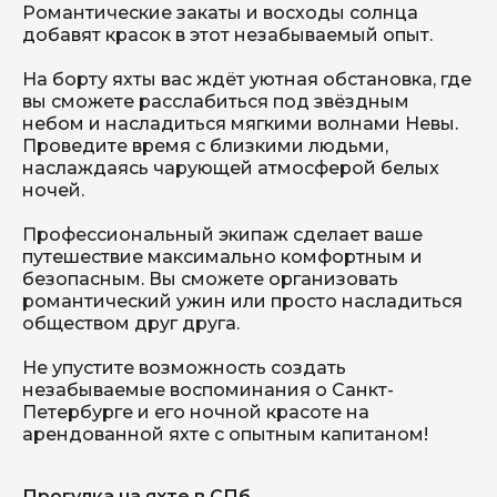
Романтические закаты и восходы солнца
добавят красок в этот незабываемый опыт.
На борту яхты вас ждёт уютная обстановка, где
вы сможете расслабиться под звёздным
небом и насладиться мягкими волнами Невы.
Проведите время с близкими людьми,
Мероприятия
Блог
наслаждаясь чарующей атмосферой белых
Контакты
Забронировать судно
ночей.
Катера
Профессиональный экипаж сделает ваше
Яхты
Акции
путешествие максимально комфортным и
безопасным. Вы сможете организовать
романтический ужин или просто насладиться
обществом друг друга.
Не упустите возможность создать
незабываемые воспоминания о Санкт-
Петербурге и его ночной красоте на
арендованной яхте с опытным капитаном!
Прогулка на яхте в СПб